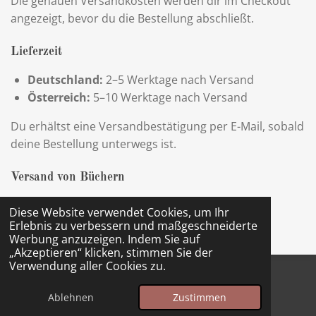
Die genauen Versandkosten werden dir im Checkout
angezeigt, bevor du die Bestellung abschließt.
Lieferzeit
Deutschland:
2–5 Werktage nach Versand
Österreich:
5–10 Werktage nach Versand
Du erhältst eine Versandbestätigung per E-Mail, sobald
deine Bestellung unterwegs ist.
Versand von Büchern
Alle Bücher werden sorgfältig verpackt, damit sie
Diese Website verwendet Cookies, um Ihr
unbeschädigt bei dir ankommen.
Erlebnis zu verbessern und maßgeschneiderte
Werbung anzuzeigen. Indem Sie auf
„Akzeptieren“ klicken, stimmen Sie der
Verwendung aller Cookies zu.
Widerruf
Ablehnen
Zustimmen
Datenschutz