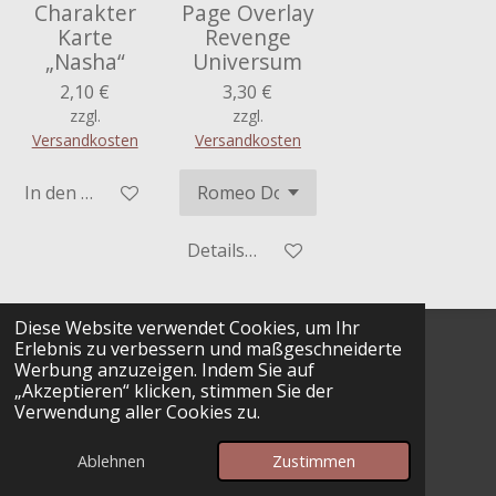
Charakter
Page Overlay
Karte
Revenge
„Nasha“
Universum
2,10 €
3,30 €
zzgl.
zzgl.
Versandkosten
Versandkosten
In den Warenkorb
Details anzeigen
Diese Website verwendet Cookies, um Ihr
Widerruf
Erlebnis zu verbessern und maßgeschneiderte
Werbung anzuzeigen. Indem Sie auf
Datenschutz
„Akzeptieren“ klicken, stimmen Sie der
Verwendung aller Cookies zu.
Kontakt
© 2025 S. W. Books
Ablehnen
Zustimmen
Mit Unterstützung von
Webador