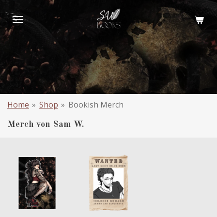
Zum
Hauptinhalt
springen
Home
»
Shop
»
Bookish Merch
Merch von Sam W.